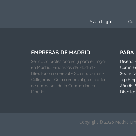
Aviso Legal
Con
EMPRESAS DE MADRID
PARA
Servicios profesionales y para el hogar
Diseño E
en Madrid. Empresas de Madrid -
Cómo F
Directorio comercial - Guías urbanas -
Sobre N
Callejeros - Guía comercial y buscador
Top Emp
de empresas de la Comunidad de
Añadir P
Madrid
Director
Copyright © 2026 Madrid Empr