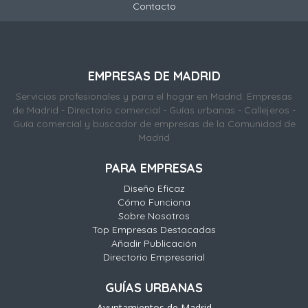
Contacto
EMPRESAS DE MADRID
Servicios profesionales y para el hogar en Madrid. Empresas
de Madrid - Directorio comercial - Guías urbanas - Callejeros -
Guía comercial y buscador de empresas de la Comunidad de
Madrid
PARA EMPRESAS
Diseño Eficaz
Cómo Funciona
Sobre Nosotros
Top Empresas Destacadas
Añadir Publicación
Directorio Empresarial
GUÍAS URBANAS
Ayuntamientos de Madrid