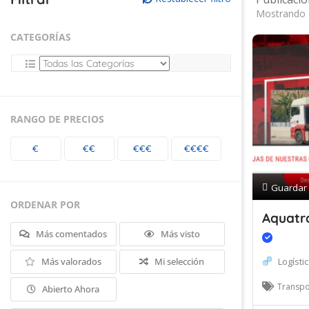
Mostrando 
CATEGORÍAS
RANGO DE PRECIOS
€
€€
€€€
€€€€
Guardar
ORDENAR POR
Aquatr
Más comentados
Más visto
Más valorados
Mi selección
Logísti
Transpo
Abierto Ahora