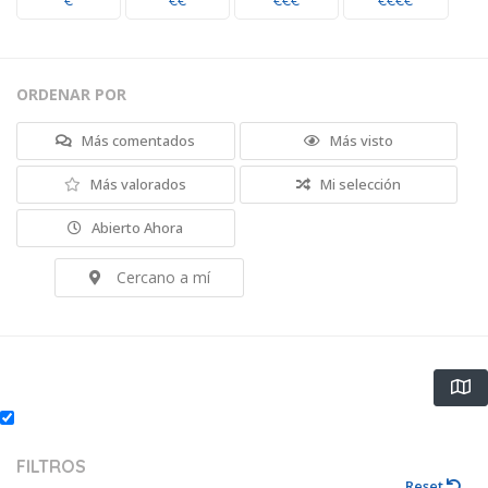
€
€€
€€€
€€€€
ORDENAR POR
Más comentados
Más visto
Más valorados
Mi selección
Abierto Ahora
Cercano a mí
FILTROS
Reset