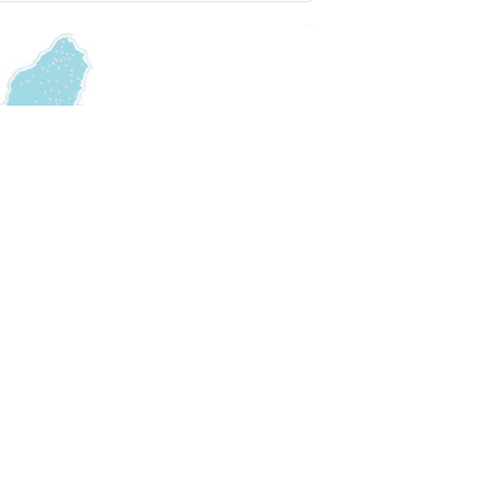
Vista rápida
a Piel
 Viejo
Cerrado Ahora