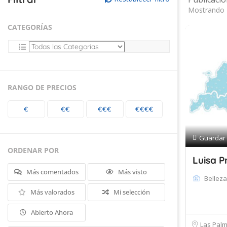
Mostrando 
CATEGORÍAS
RANGO DE PRECIOS
€
€€
€€€
€€€€
Guardar
ORDENAR POR
Luisa P
Más comentados
Más visto
Belleza
Más valorados
Mi selección
Abierto Ahora
Las Pal