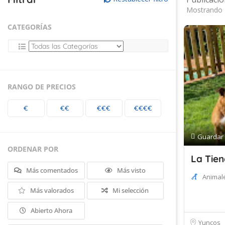
Mostrando 
CATEGORÍAS
RANGO DE PRECIOS
€
€€
€€€
€€€€
Guardar
ORDENAR POR
La Tien
Más comentados
Más visto
Animal
Más valorados
Mi selección
Abierto Ahora
Yuncos